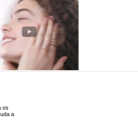
a os
juda a