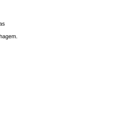
as
lhagem.