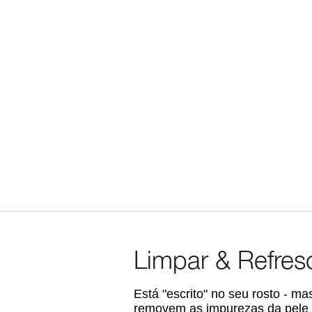
Limpar & Refres
Está "escrito" no seu rosto - ma
removem as impurezas da pele q