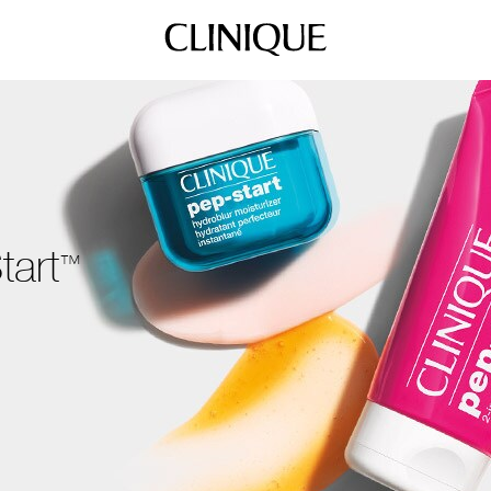
tart
™